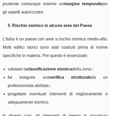
prudente comunque inserire un
margine temporale
per
gli aspetti autorizzativi.
5. Rischio sismico in alcune aree del Paese
L’Italia è un paese con aree a rischio sismico medio-alto.
Molti edifici storici sono stati costruiti prima di norme
specifiche in materia. Per questo è essenziale:
valutare la
classificazione sismica
della zona ;
far eseguire una
verifica strutturale
da un
professionista abilitato ;
progettare eventuali interventi di miglioramento o
adeguamento sismico.
In diversi casi, gli interventi di messa in sicurezza