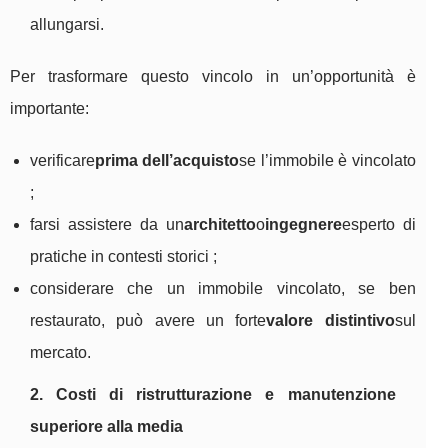
allungarsi.
Per trasformare questo vincolo in un’opportunità è
importante:
verificare
prima dell’acquisto
se l’immobile è vincolato
;
farsi assistere da un
architetto
o
ingegnere
esperto di
pratiche in contesti storici ;
considerare che un immobile vincolato, se ben
restaurato, può avere un forte
valore distintivo
sul
mercato.
2. Costi di ristrutturazione e manutenzione
superiore alla media